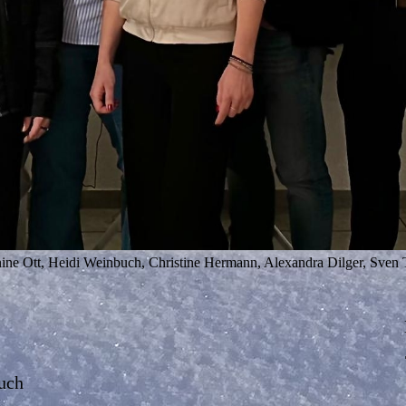
ine Ott, Heidi Weinbuch, Christine Hermann, Alexandra Dilger, Sven
zende Beisitz
er Thomas Henrich, An
buch