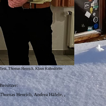
 Tietz, Thomas Henrich, Klaus Kuhndörfer
er:
drea Häfele, ,