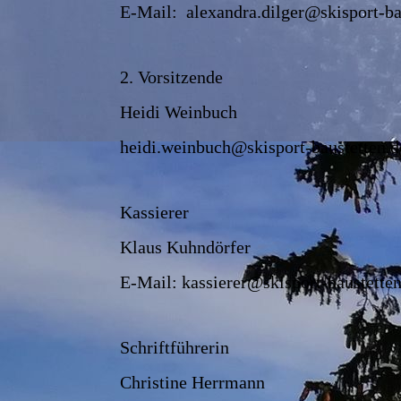
E-Mail: alexandra.dilger@skisport-ba
2. Vorsitzende
Heidi Weinbuch
heidi.weinbuch@skisport-baustetten.d
Kassierer
Klaus Kuhndörfer
E-Mail: kassierer@skisport-baustetten
Schriftführerin
Christine Herrmann