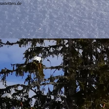
ustetten.de
e
.de